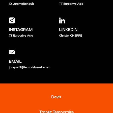
ID
JeromeRenault
TT Eurodrive Asia
INSTAGRAM
LINKEDIN
TT Eurodrive Asia
Christel CHERRE
EMAIL
janquetil@tteurodriveasia.com
Devis
Transit Temporaire